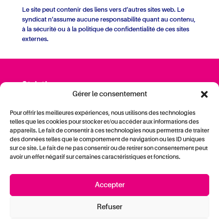
Le site peut contenir des liens vers d’autres sites web. Le
syndicat n’assume aucune responsabilité quant au contenu,
à la sécurité ou à la politique de confidentialité de ces sites
externes.
Contact
Gérer le consentement
SPG — Société Pédagogique Genevoise ·
14, bvd Georges-Favon ·
Pour offrir les meilleures expériences, nous utilisons des technologies
CH-1204 Genève
telles que les cookies pour stocker et/ou accéder aux informations des
Tél. 022 329 26 60 ·
spg@spg-syndicat.ch
appareils. Le fait de consentir à ces technologies nous permettra de traiter
des données telles que le comportement de navigation ou les ID uniques
Mentions légales
sur ce site. Le fait de ne pas consentir ou de retirer son consentement peut
avoir un effet négatif sur certaines caractéristiques et fonctions.
Politique de confidentialité
Politique des cookies
Accepter
Devenir membre
Foire aux questions
Refuser