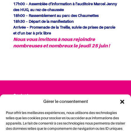
17h00 – Assemblée d’information à l’auditoire Marcel Jenny
des HUG, au rez-de-chaussée
18h00 – Rassemblement au parc des Chaumettes
18h30 – Départ de la manifestation
Arrivée – Promenade de la Treille, suivie de prises de parole
et d’un bar à prix libre
Nous vous invitons à nous rejoindre
nombreuses et nombreux le jeudi 25 juin !
Contact
Gérer le consentement
SPG — Société Pédagogique Genevoise ·
14, bvd Georges-Favon ·
Pour offrir les meilleures expériences, nous utilisons des technologies
CH-1204 Genève
telles que les cookies pour stocker et/ou accéder aux informations des
Tél. 022 329 26 60 ·
spg@spg-syndicat.ch
appareils. Le fait de consentir à ces technologies nous permettra de traiter
des données telles que le comportement de navigation ou les ID uniques