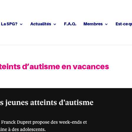
La SPG?
Actualités
F.A.Q.
Membres
Est-ce q
teints d’autisme en vacances